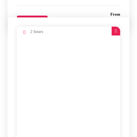
From
970 €
Details
2 hours