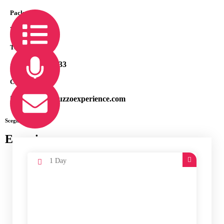
Packages
View All
Telefono
+39 392 2234033
Conttaci
info@tasteabruzzoexperience.com
Scegli la tua
Esperienza
1 Day