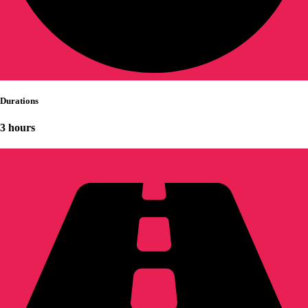
Durations
3 hours