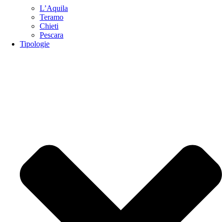
L’Aquila
Teramo
Chieti
Pescara
Tipologie