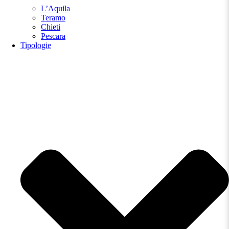
L’Aquila
Teramo
Chieti
Pescara
Tipologie