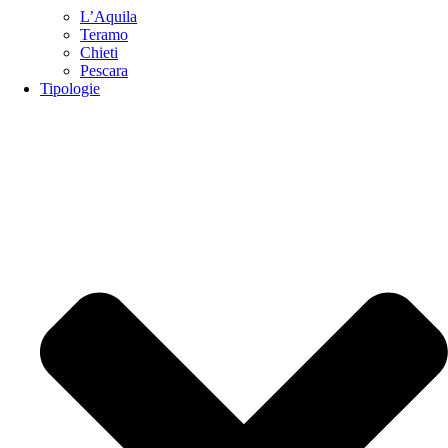
L’Aquila
Teramo
Chieti
Pescara
Tipologie